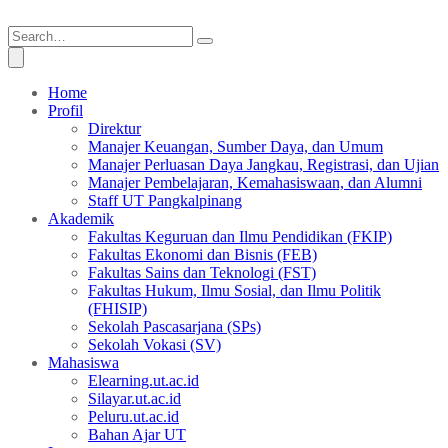
Home
Profil
Direktur
Manajer Keuangan, Sumber Daya, dan Umum
Manajer Perluasan Daya Jangkau, Registrasi, dan Ujian
Manajer Pembelajaran, Kemahasiswaan, dan Alumni
Staff UT Pangkalpinang
Akademik
Fakultas Keguruan dan Ilmu Pendidikan (FKIP)
Fakultas Ekonomi dan Bisnis (FEB)
Fakultas Sains dan Teknologi (FST)
Fakultas Hukum, Ilmu Sosial, dan Ilmu Politik
(FHISIP)
Sekolah Pascasarjana (SPs)
Sekolah Vokasi (SV)
Mahasiswa
Elearning.ut.ac.id
Silayar.ut.ac.id
Peluru.ut.ac.id
Bahan Ajar UT