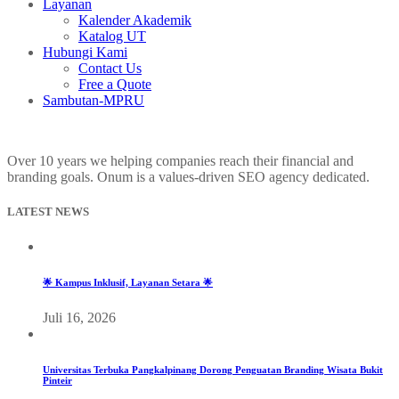
Layanan
Kalender Akademik
Katalog UT
Hubungi Kami
Contact Us
Free a Quote
Sambutan-MPRU
Over 10 years we helping companies reach their financial and
branding goals. Onum is a values-driven SEO agency dedicated.
LATEST NEWS
🌟 Kampus Inklusif, Layanan Setara 🌟
Juli 16, 2026
Universitas Terbuka Pangkalpinang Dorong Penguatan Branding Wisata Bukit
Pinteir