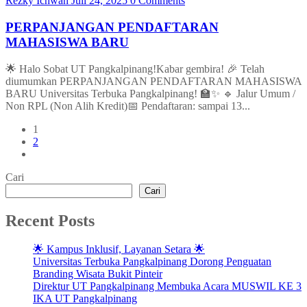
Rezky Ichwan
Juli 24, 2025
0 Comments
PERPANJANGAN PENDAFTARAN
MAHASISWA BARU
🌟 Halo Sobat UT Pangkalpinang!Kabar gembira! 🎉 Telah
diumumkan PERPANJANGAN PENDAFTARAN MAHASISWA
BARU Universitas Terbuka Pangkalpinang! 🏫✨ 🔹 Jalur Umum /
Non RPL (Non Alih Kredit)📅 Pendaftaran: sampai 13...
1
2
Cari
Cari
Recent Posts
🌟 Kampus Inklusif, Layanan Setara 🌟
Universitas Terbuka Pangkalpinang Dorong Penguatan
Branding Wisata Bukit Pinteir
Direktur UT Pangkalpinang Membuka Acara MUSWIL KE 3
IKA UT Pangkalpinang