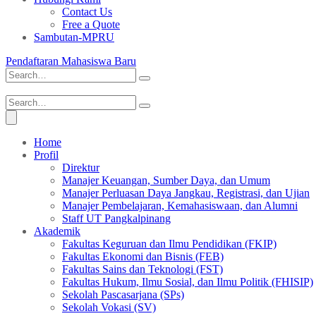
Contact Us
Free a Quote
Sambutan-MPRU
Pendaftaran Mahasiswa Baru
Home
Profil
Direktur
Manajer Keuangan, Sumber Daya, dan Umum
Manajer Perluasan Daya Jangkau, Registrasi, dan Ujian
Manajer Pembelajaran, Kemahasiswaan, dan Alumni
Staff UT Pangkalpinang
Akademik
Fakultas Keguruan dan Ilmu Pendidikan (FKIP)
Fakultas Ekonomi dan Bisnis (FEB)
Fakultas Sains dan Teknologi (FST)
Fakultas Hukum, Ilmu Sosial, dan Ilmu Politik (FHISIP)
Sekolah Pascasarjana (SPs)
Sekolah Vokasi (SV)